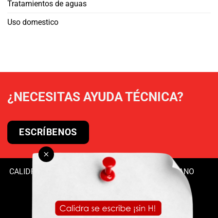
Tratamientos de aguas
Uso domestico
¿NECESITAS AYUDA TÉCNICA?
ESCRÍBENOS
CALIDRA
|
MERCADOS
|
PRODUCTOS
|
CONTÁCTANO
Cal Hidratada
-
Cal Viva