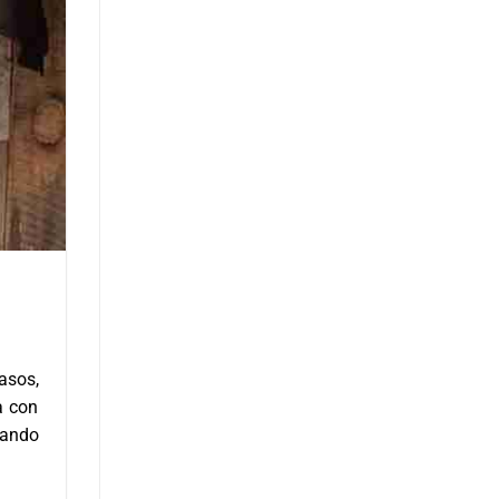
asos,
a con
cando