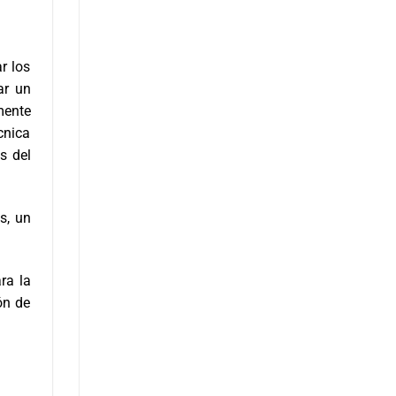
r los
ar un
mente
cnica
s del
s, un
ra la
ón de