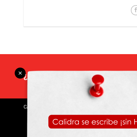
¿NECESITAS AYUDA TÉCNICA?
CALIDRA
|
MERCADOS
|
PRODUCTOS
|
CONTÁCTAN