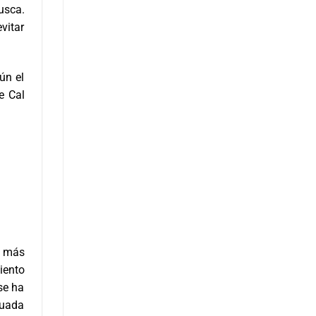
usca.
evitar
ún el
e Cal
n más
iento
 se ha
cuada