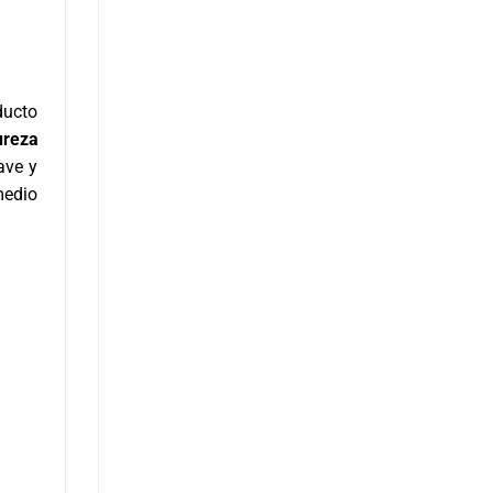
ducto
ureza
ave y
medio